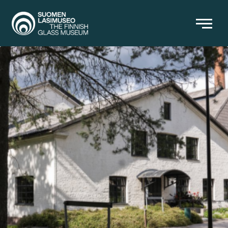
KIRJAT
MUUT TUOTTEET
PÄÄSYMAKSUT