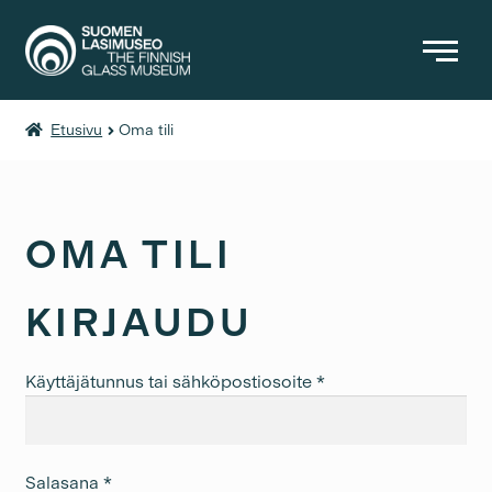
Etusivu
Oma tili
KIRJAT
MUUT TUOTTEET
PÄÄSYMAKSUT
OMA TILI
KIRJAUDU
Vaaditaan
Käyttäjätunnus tai sähköpostiosoite
*
Vaaditaan
Salasana
*