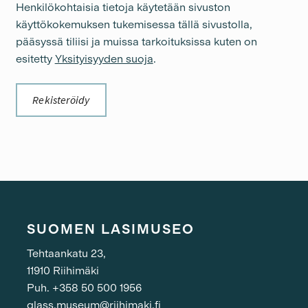
Henkilökohtaisia tietoja käytetään sivuston
käyttökokemuksen tukemisessa tällä sivustolla,
pääsyssä tiliisi ja muissa tarkoituksissa kuten on
esitetty
Yksityisyyden suoja
.
Rekisteröidy
SUOMEN LASIMUSEO
Tehtaankatu 23,
11910 Riihimäki
Puh. +358 50 500 1956
glass.museum@riihimaki.fi