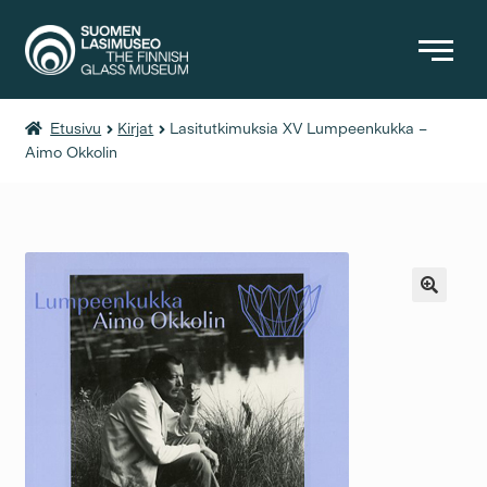
Etusivu
Kirjat
Lasitutkimuksia XV Lumpeenkukka –
KIRJAT
Aimo Okkolin
MUUT TUOTTEET
PÄÄSYMAKSUT
🔍