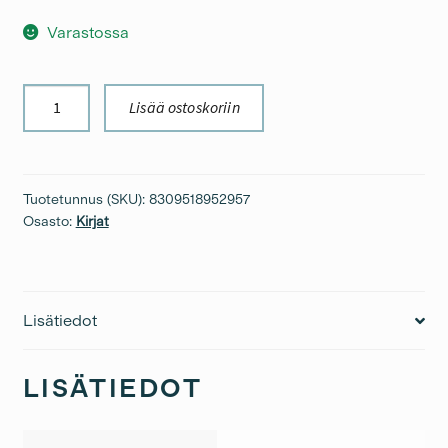
Varastossa
Lasitutkimuksia
Lisää ostoskoriin
XV
Lumpeenkukka
-
Aimo
Tuotetunnus (SKU):
8309518952957
Okkolin
Osasto:
Kirjat
määrä
Lisätiedot
LISÄTIEDOT