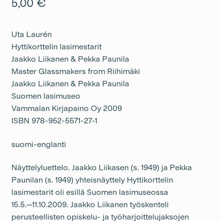
5,00
€
Uta Laurén
Hyttikorttelin lasimestarit
Jaakko Liikanen & Pekka Paunila
Master Glassmakers from Riihimäki
Jaakko Liikanen & Pekka Paunila
Suomen lasimuseo
Vammalan Kirjapaino Oy 2009
ISBN 978-952-5571-27-1
suomi-englanti
Näyttelyluettelo. Jaakko Liikasen (s. 1949) ja Pekka
Paunilan (s. 1949) yhteisnäyttely Hyttikorttelin
lasimestarit oli esillä Suomen lasimuseossa
15.5.─11.10.2009. Jaakko Liikanen työskenteli
perusteellisten opiskelu- ja työharjoittelujaksojen