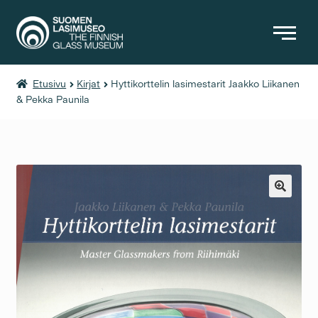
Etusivu
Kirjat
Hyttikorttelin lasimestarit Jaakko Liikanen
KIRJAT
& Pekka Paunila
MUUT TUOTTEET
PÄÄSYMAKSUT
🔍