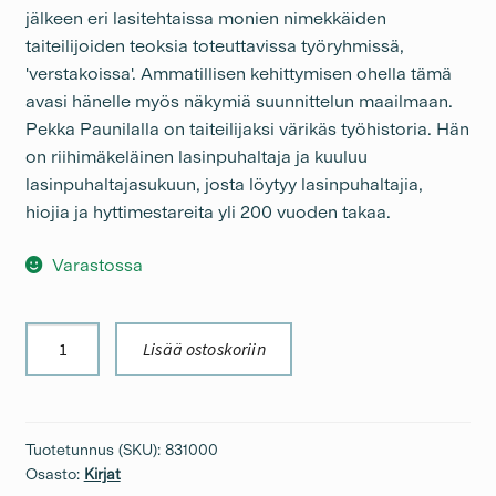
jälkeen eri lasitehtaissa monien nimekkäiden
taiteilijoiden teoksia toteuttavissa työryhmissä,
'verstakoissa'. Ammatillisen kehittymisen ohella tämä
avasi hänelle myös näkymiä suunnittelun maailmaan.
Pekka Paunilalla on taiteilijaksi värikäs työhistoria. Hän
on riihimäkeläinen lasinpuhaltaja ja kuuluu
lasinpuhaltajasukuun, josta löytyy lasinpuhaltajia,
hiojia ja hyttimestareita yli 200 vuoden takaa.
Varastossa
Hyttikorttelin
Lisää ostoskoriin
lasimestarit
Jaakko
Liikanen
&
Tuotetunnus (SKU):
831000
Pekka
Osasto:
Kirjat